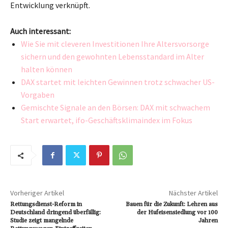
Entwicklung verknüpft.
Auch interessant:
Wie Sie mit cleveren Investitionen Ihre Altersvorsorge
sichern und den gewohnten Lebensstandard im Alter
halten können
DAX startet mit leichten Gewinnen trotz schwacher US-
Vorgaben
Gemischte Signale an den Börsen: DAX mit schwachem
Start erwartet, ifo-Geschäftsklimaindex im Fokus
Vorheriger Artikel
Nächster Artikel
Rettungsdienst-Reform in
Bauen für die Zukunft: Lehren aus
Deutschland dringend überfällig:
der Hufeisensiedlung vor 100
Studie zeigt mangelnde
Jahren