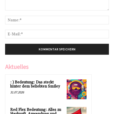
Kommentar:
Na
E-
Mai
Aktuelles
: ) Bedeutung: Das steckt
hinter dem beliebten Smiley
31.07.2026
Red Flex Bedeutung: Alles zu
Herkunft, Anwendung und