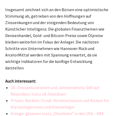
Insgesamt zeichnet sich an den Börsen eine optimistische
Stimmung ab, getrieben von den Hoffnungen auf
Zinssenkungen und der steigenden Bedeutung von
Künstlicher Intelligenz. Die globalen Finanzthemen wie
Devisenhandel, Gold- und Bitcoin-Preise sowie Ölpreise
bleiben weiterhin im Fokus der Anleger. Die nächsten
Schritte von Unternehmen wie Hannover Rück und
ArcelorMittal werden mit Spannung erwartet, da sie
wichtige Indikatoren für die künftige Entwicklung
darstellen.
Auch interessant:
US-Zinsspekulationen und Jahresendrally: DAX auf
Rekordkurs trotz US-Shutdown
Private-Markets-Fonds: Renditechancen und Risiken für
Kleinanlegerinnen und Kleinanleger
Anleger gelassen trotz „Shutdown“ in den USA – DAX