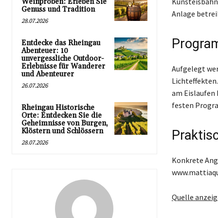
Kunsteisbahn 
Weinproben: Erleben Sie
Genuss und Tradition
Anlage betrei
28.07.2026
Progra
Entdecke das Rheingau
Abenteuer: 10
unvergessliche Outdoor-
Erlebnisse für Wanderer
Aufgelegt wer
und Abenteurer
Lichteffekten.
26.07.2026
am Eislaufen 
festen Progr
Rheingau Historische
Orte: Entdecken Sie die
Geheimnisse von Burgen,
Klöstern und Schlössern
Praktis
28.07.2026
Konkrete Anga
www.mattiaqua
Quelle anzei