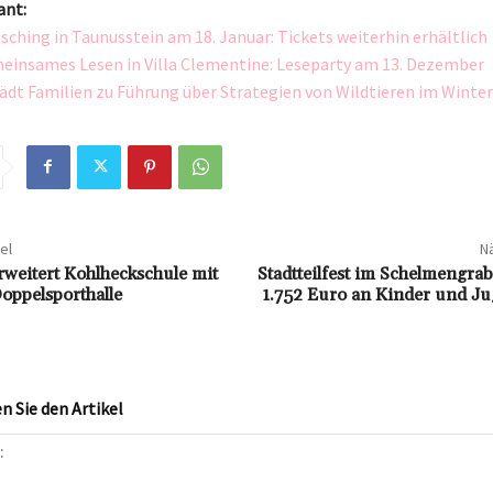
ant:
sching in Taunusstein am 18. Januar: Tickets weiterhin erhältlich
meinsames Lesen in Villa Clementine: Leseparty am 13. Dezember
lädt Familien zu Führung über Strategien von Wildtieren im Winter
el
Nä
weitert Kohlheckschule mit
Stadtteilfest im Schelmengra
ppelsporthalle
1.752 Euro an Kinder und Ju
 Sie den Artikel