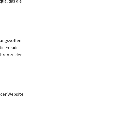
qua, das die
mungsvollen
die Freude
ahren zu den
 der Website