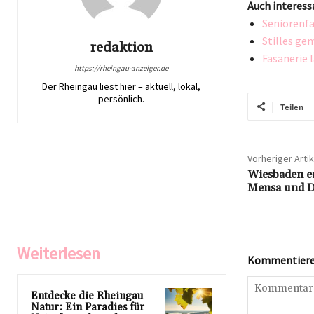
Auch interess
Seniorenfa
Stilles ge
redaktion
Fasanerie 
https://rheingau-anzeiger.de
Der Rheingau liest hier – aktuell, lokal,
persönlich.
Teilen
Vorheriger Artik
Wiesbaden er
Mensa und Do
Weiterlesen
Kommentieren
Entdecke die Rheingau
Natur: Ein Paradies für