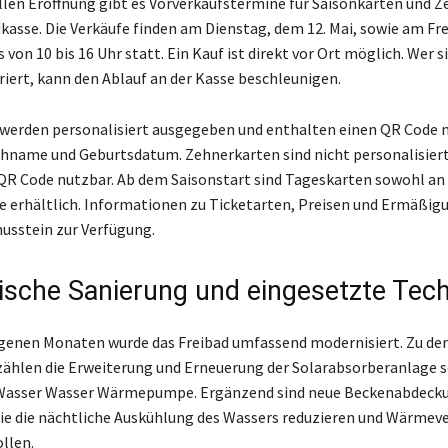
iellen Eröffnung gibt es Vorverkaufstermine für Saisonkarten und 
dkasse. Die Verkäufe finden am Dienstag, dem 12. Mai, sowie am Fr
ls von 10 bis 16 Uhr statt. Ein Kauf ist direkt vor Ort möglich. Wer s
triert, kann den Ablauf an der Kasse beschleunigen.
werden personalisiert ausgegeben und enthalten einen QR Code 
name und Geburtsdatum. Zehnerkarten sind nicht personalisiert
 QR Code nutzbar. Ab dem Saisonstart sind Tageskarten sowohl an
ne erhältlich. Informationen zu Ticketarten, Preisen und Ermäßig
nusstein zur Verfügung.
ische Sanierung und eingesetzte Tech
genen Monaten wurde das Freibad umfassend modernisiert. Zu de
hlen die Erweiterung und Erneuerung der Solarabsorberanlage s
 Wasser Wasser Wärmepumpe. Ergänzend sind neue Beckenabdeck
ie die nächtliche Auskühlung des Wassers reduzieren und Wärmeve
llen.