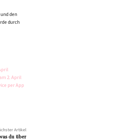
 und den
urde durch
pril
m 2. April
ice per App
chster Artikel
 was du über