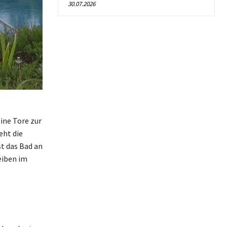
30.07.2026
ine Tore zur
eht die
st das Bad an
eiben im