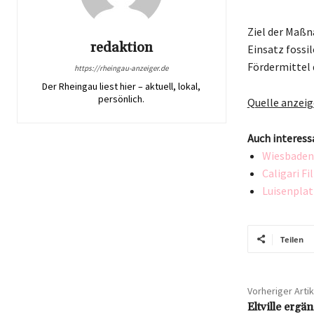
Ziel der Maßn
redaktion
Einsatz fossil
Fördermittel 
https://rheingau-anzeiger.de
Der Rheingau liest hier – aktuell, lokal,
persönlich.
Quelle anzei
Auch interess
Wiesbaden:
Caligari F
Luisenplat
Teilen
Vorheriger Artik
Eltville ergä