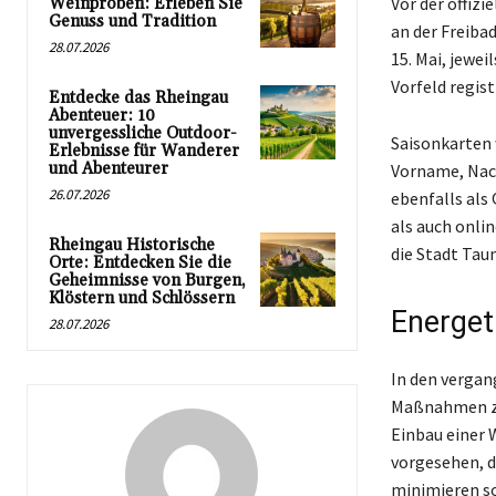
Vor der offiz
Weinproben: Erleben Sie
Genuss und Tradition
an der Freiba
28.07.2026
15. Mai, jewei
Vorfeld regis
Entdecke das Rheingau
Abenteuer: 10
unvergessliche Outdoor-
Saisonkarten 
Erlebnisse für Wanderer
und Abenteurer
Vorname, Nach
26.07.2026
ebenfalls als
als auch onli
Rheingau Historische
die Stadt Tau
Orte: Entdecken Sie die
Geheimnisse von Burgen,
Klöstern und Schlössern
Energet
28.07.2026
In den vergan
Maßnahmen zä
Einbau einer
vorgesehen, d
minimieren so