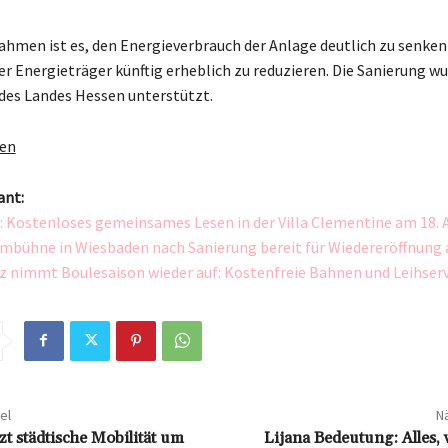
ahmen ist es, den Energieverbrauch der Anlage deutlich zu senken
er Energieträger künftig erheblich zu reduzieren. Die Sanierung w
des Landes Hessen unterstützt.
gen
ant:
 Kostenloses gemeinsames Lesen in der Villa Clementine am 18. A
ilmbühne in Wiesbaden nach Sanierung bereit für Wiedereröffnung a
z nimmt Boulesaison wieder auf: Kostenfreie Bahnen und Leihserv
el
Nä
nzt städtische Mobilität um
Lijana Bedeutung: Alles,