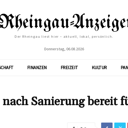
Der Rheingau liest hier – aktuell, lokal, persönlich.
Donnerstag, 06.08.2026
SCHAFT
FINANZEN
FREIZEIT
KULTUR
PA
 nach Sanierung bereit f