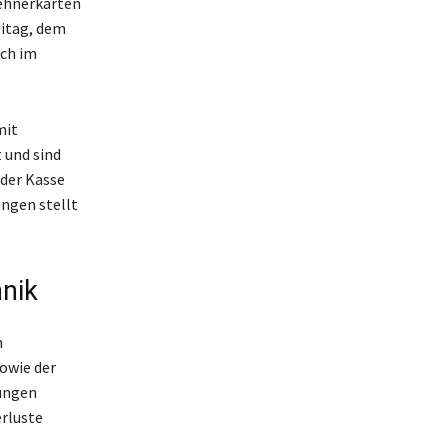
Zehnerkarten
eitag, dem
ich im
mit
 und sind
 der Kasse
ungen stellt
nik
n
owie der
ungen
rluste