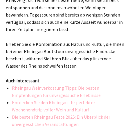
Kreis zeigt sich von seiner besten Seite, wenn Sie an Deck
entspannen und die sonnenverwöhnten Weinlagen
bewundern. Tagestouren sind bereits ab wenigen Stunden
verfügbar, sodass sich auch eine kurze Auszeit wunderbar in
Ihren Zeitplan integrieren lässt.
Erleben Sie die Kombination aus Natur und Kultur, die Ihnen
bei einer Rheingau Bootstour unvergessliche Eindrücke
beschert, während Sie Ihren Blick über das glitzernde
Wasser des Rheins schweifen lassen.
Auch interessant:
Rheingau Weinverkostung Tipps: Die besten
Empfehlungen für unvergessliche Erlebnisse
Entdecken Sie den Rheingau: Ihr perfekter
Wochenendtrip voller Wein und Kultur!
Die besten Rheingau Feste 2025: Ein Überblick der
unvergesslichen Veranstaltungen