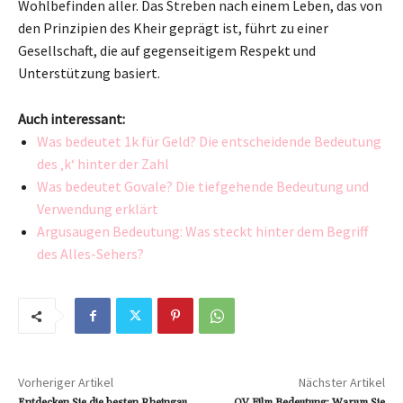
Wohlbefinden aller. Das Streben nach einem Leben, das von
den Prinzipien des Kheir geprägt ist, führt zu einer
Gesellschaft, die auf gegenseitigem Respekt und
Unterstützung basiert.
Auch interessant:
Was bedeutet 1k für Geld? Die entscheidende Bedeutung
des ‚k‘ hinter der Zahl
Was bedeutet Govale? Die tiefgehende Bedeutung und
Verwendung erklärt
Argusaugen Bedeutung: Was steckt hinter dem Begriff
des Alles-Sehers?
Vorheriger Artikel
Nächster Artikel
Entdecken Sie die besten Rheingau
OV Film Bedeutung: Warum Sie