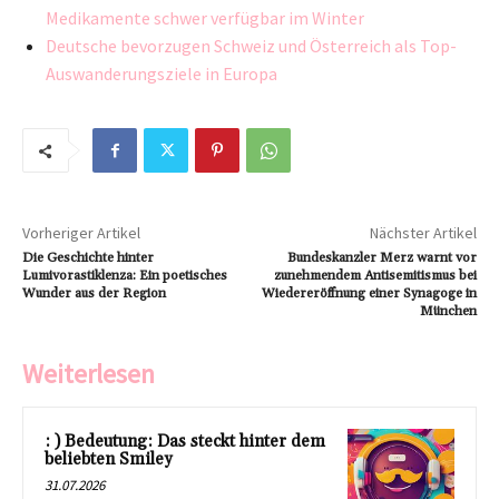
Medikamente schwer verfügbar im Winter
Deutsche bevorzugen Schweiz und Österreich als Top-
Auswanderungsziele in Europa
Vorheriger Artikel
Nächster Artikel
Die Geschichte hinter
Bundeskanzler Merz warnt vor
Lumivorastiklenza: Ein poetisches
zunehmendem Antisemitismus bei
Wunder aus der Region
Wiedereröffnung einer Synagoge in
München
Weiterlesen
: ) Bedeutung: Das steckt hinter dem
beliebten Smiley
31.07.2026