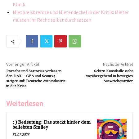
Klinik
Mietpreisbremse und Mietendeckel in der Kritik: Mieter
müssen ihr Recht selbst durchsetzen
Vorheriger Artikel
Nächster Artikel
Porsche und Sartorius verlassen
Schirn Kunsthalle zieht
den DAX – GEA und Scout24
vorübergehend in bewegtes
steigen auf: Deutsche Autoindustrie
Ausweichquartier
in der Krise
Weiterlesen
: ) Bedeutung: Das steckt hinter dem
beliebten Smiley
31.07.2026