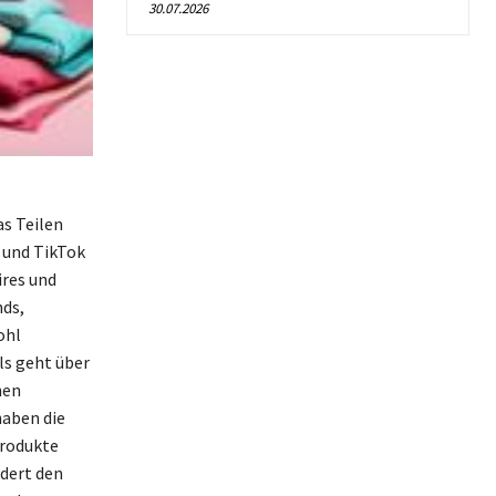
30.07.2026
as Teilen
 und TikTok
ires und
nds,
ohl
ls geht über
nen
haben die
Produkte
dert den