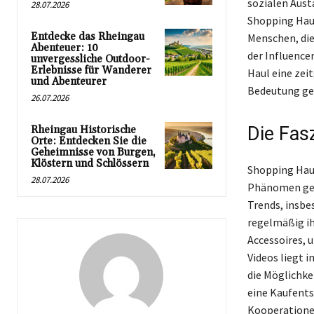
sozialen Aust
28.07.2026
Shopping Haul
Entdecke das Rheingau
Menschen, die
Abenteuer: 10
der Influence
unvergessliche Outdoor-
Erlebnisse für Wanderer
Haul eine zei
und Abenteurer
Bedeutung gew
26.07.2026
Die Fas
Rheingau Historische
Orte: Entdecken Sie die
Geheimnisse von Burgen,
Klöstern und Schlössern
Shopping Haul
28.07.2026
Phänomen gewo
Trends, insbe
regelmäßig ih
Accessoires, 
Videos liegt 
die Möglichke
eine Kaufents
Kooperationen