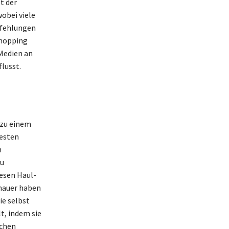
t der
obei viele
pfehlungen
Shopping
 Medien an
lusst.
 zu einem
uesten
n
zu
iesen Haul-
hauer haben
ie selbst
t, indem sie
schen