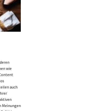
 deren
men wie
 Content
eos
teilen auch
hrer
aktiven
en Meinungen