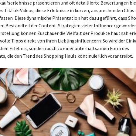
nkaufserlebnisse präsentieren und oft detaillierte Bewertungen bi
s TikTok-Videos, diese Erlebnisse in kurzen, ansprechenden Clips
ssen. Diese dynamische Präsentation hat dazu geführt, dass Sh
en Bestandteil der Content-Strategien vieler Influencer geworden
Darstellung können Zuschauer die Vielfalt der Produkte hautnah er
olle Tipps direkt von ihren Lieblingsinfluencern. So wird der Eink
hen Erlebnis, sondern auch zu einer unterhaltsamen Form des
s, die den Trend des Shopping Hauls kontinuierlich vorantreibt.