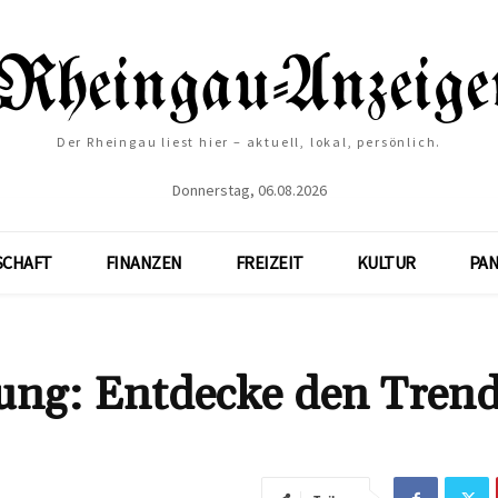
Der Rheingau liest hier – aktuell, lokal, persönlich.
Donnerstag, 06.08.2026
SCHAFT
FINANZEN
FREIZEIT
KULTUR
PA
ung: Entdecke den Tren