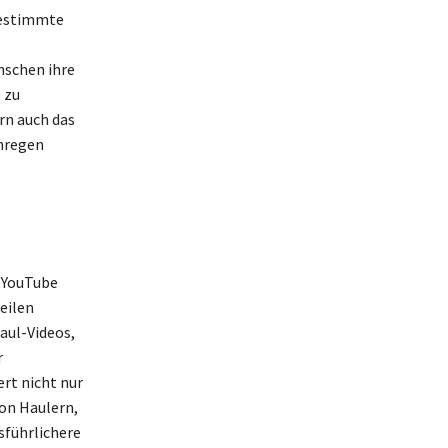
 bestimmte
nschen ihre
 zu
rn auch das
anregen
e YouTube
eilen
aul-Videos,
r
ert nicht nur
von Haulern,
sführlichere