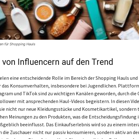
men für Shopping Hauls
s von Influencern auf den Trend
ielen eine entscheidende Rolle im Bereich der Shopping Hauls und
 das Konsumverhalten, insbesondere bei Jugendlichen. Plattfor
agram und TikTok sind zu wichtigen Kanälen geworden, durch die
Follower mit ansprechenden Haul-Videos begeistern. In diesen Vid
sie nicht nur neue Kleidungsstücke und Kosmetikartikel, sondern 
chen Meinungen zu den Produkten, was die Entscheidungsfindung i
geblich beeinflusst. Das Einkaufserlebnis wird so zu einem inter
m die Zuschauer nicht nur passiv konsumieren, sondern aktiv an d