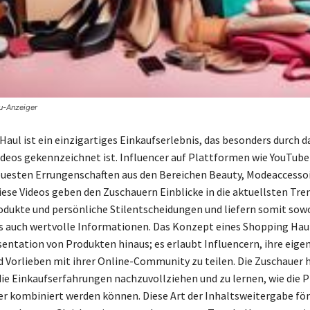
u-Anzeiger
Haul ist ein einzigartiges Einkaufserlebnis, das besonders durch d
deos gekennzeichnet ist. Influencer auf Plattformen wie YouTube
euesten Errungenschaften aus den Bereichen Beauty, Modeaccesso
iese Videos geben den Zuschauern Einblicke in die aktuellsten Tre
odukte und persönliche Stilentscheidungen und liefern somit sow
ls auch wertvolle Informationen. Das Konzept eines Shopping Hau
sentation von Produkten hinaus; es erlaubt Influencern, ihre eige
d Vorlieben mit ihrer Online-Community zu teilen. Die Zuschauer 
die Einkaufserfahrungen nachzuvollziehen und zu lernen, wie die 
r kombiniert werden können. Diese Art der Inhaltsweitergabe för