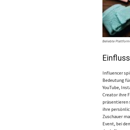
Beliebte Plattfor
Einflus
Influencer sp
Bedeutung für
YouTube, Inst
Creator ihre 
präsentieren 
ihre persönli
Zuschauer maß
Event, bei de