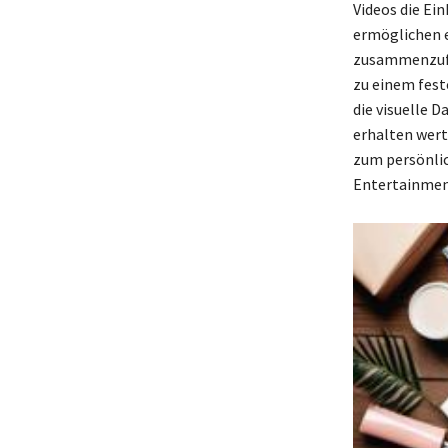
Videos die Ei
ermöglichen e
zusammenzufa
zu einem fest
die visuelle 
erhalten wertv
zum persönlic
Entertainment