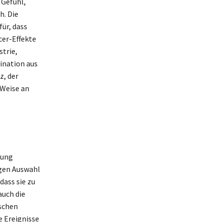
 Gefühl,
h. Die
ür, dass
cer-Effekte
strie,
ination aus
z, der
 Weise an
tung
igen Auswahl
dass sie zu
auch die
schen
 Ereignisse