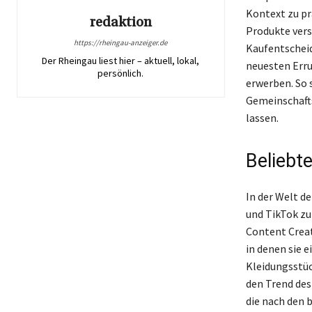
Kontext zu pr
redaktion
Produkte vers
https://rheingau-anzeiger.de
Kaufentscheid
Der Rheingau liest hier – aktuell, lokal,
neuesten Erru
persönlich.
erwerben. So 
Gemeinschafts
lassen.
Beliebt
In der Welt d
und TikTok zu
Content Creat
in denen sie 
Kleidungsstück
den Trend des
die nach den 