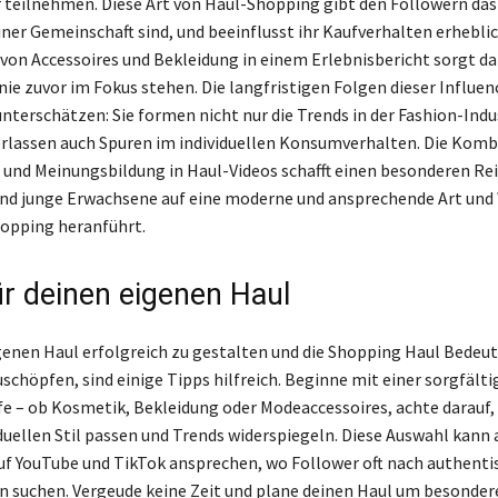
r teilnehmen. Diese Art von Haul-Shopping gibt den Followern das
einer Gemeinschaft sind, und beeinflusst ihr Kaufverhalten erheblic
von Accessoires und Bekleidung in einem Erlebnisbericht sorgt daf
nie zuvor im Fokus stehen. Die langfristigen Folgen dieser Influen
unterschätzen: Sie formen nicht nur die Trends in der Fashion-Indu
rlassen auch Spuren im individuellen Konsumverhalten. Die Komb
und Meinungsbildung in Haul-Videos schafft einen besonderen Rei
nd junge Erwachsene auf eine moderne und ansprechende Art und
opping heranführt.
ür deinen eigenen Haul
enen Haul erfolgreich zu gestalten und die Shopping Haul Bedeu
schöpfen, sind einige Tipps hilfreich. Beginne mit einer sorgfält
fe – ob Kosmetik, Bekleidung oder Modeaccessoires, achte darauf, 
duellen Stil passen und Trends widerspiegeln. Diese Auswahl kann 
 YouTube und TikTok ansprechen, wo Follower oft nach authenti
suchen. Vergeude keine Zeit und plane deinen Haul um besondere