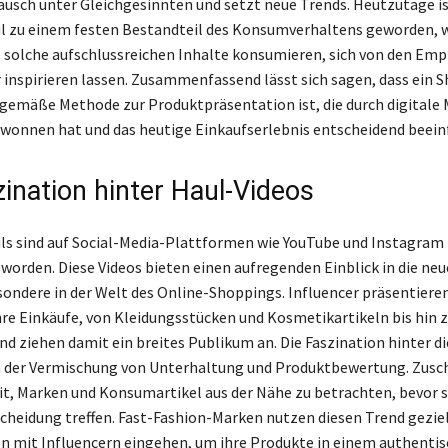
ausch unter Gleichgesinnten und setzt neue Trends. Heutzutage is
 zu einem festen Bestandteil des Konsumverhaltens geworden, w
 solche aufschlussreichen Inhalte konsumieren, sich von den Em
r inspirieren lassen. Zusammenfassend lässt sich sagen, dass ein 
tgemäße Methode zur Produktpräsentation ist, die durch digitale
onnen hat und das heutige Einkaufserlebnis entscheidend beeinf
zination hinter Haul-Videos
s sind auf Social-Media-Plattformen wie YouTube und Instagram
rden. Diese Videos bieten einen aufregenden Einblick in die ne
sondere in der Welt des Online-Shoppings. Influencer präsentiere
re Einkäufe, von Kleidungsstücken und Kosmetikartikeln bis hin 
und ziehen damit ein breites Publikum an. Die Faszination hinter d
in der Vermischung von Unterhaltung und Produktbewertung. Zusc
it, Marken und Konsumartikel aus der Nähe zu betrachten, bevor s
cheidung treffen. Fast-Fashion-Marken nutzen diesen Trend geziel
 mit Influencern eingehen, um ihre Produkte in einem authenti