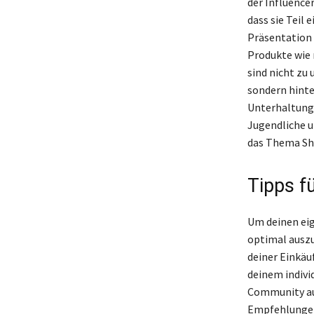
der Influence
dass sie Teil 
Präsentation 
Produkte wie 
sind nicht zu 
sondern hinte
Unterhaltung 
Jugendliche u
das Thema Sh
Tipps f
Um deinen eig
optimal auszu
deiner Einkäu
deinem indivi
Community auf
Empfehlungen 