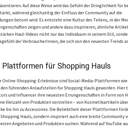
äsentieren. Auf diese Weise wird das Gefühl der Dringlichkeit für
tärkt, während gleichzeitig der Einfluss der Community auf die
ungen betont wird. Es entsteht eine Kultur des Teilens, in der Me
ngenschaften zeigen und andere dazu inspirieren, ähnliche Artikel
stärken Haul-Videos nicht nur das Individuum in seinem Stil, sonde
gefühl der VerbraucherInnen, die sich von den neuesten Trends 
e Plattformen für Shopping Hauls
er Online-Shopping-Erlebnisse sind Social-Media-Plattformen wi
 den führenden Anlaufstellen für Shopping Hauls geworden. Hier t
ors und Influencer ihre neuesten Errungenschaften in Form von H
eine Vielzahl von Produkten vorstellen – von Kosmetikartikeln übe
e bis hin zu Accessoires. Die Beliebtheit dieser Plattformen förd
 Shopping Hauls, sondern inspiriert auch eine breite Community 
besten Angeboten und Produkten suchen. Während auf YouTube au