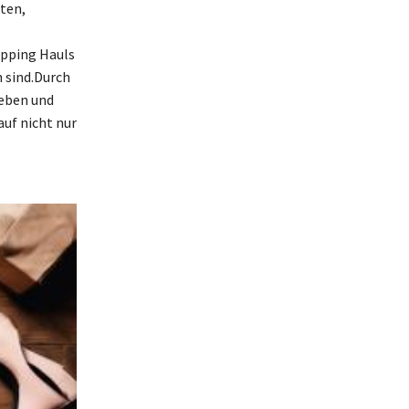
eten,
opping Hauls
 sind.Durch
leben und
auf nicht nur