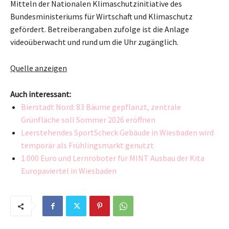
Mitteln der Nationalen Klimaschutzinitiative des
Bundesministeriums für Wirtschaft und Klimaschutz
gefördert. Betreiberangaben zufolge ist die Anlage
videoüberwacht und rund um die Uhr zugänglich.
Quelle anzeigen
Auch interessant:
Bierstadt Nord: 83 Bäume gepflanzt, zentrale
Grünfläche soll Sommer 2026 eröffnen
Leerstehendes SportScheck Gebäude in Wiesbaden wird
temporär als Frühlingsmarkt genutzt
1.000 Euro und Lernroboter für MINT Ausbau der Kita
Europaviertel in Wiesbaden