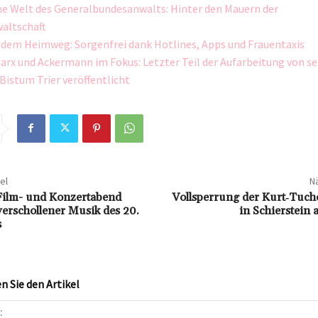
e Welt des Generalbundesanwalts: Hinter den Mauern der
altschaft
 dem Heimweg: Sorgenfrei dank Hotlines, Apps und Frauentaxis
arx und Ackermann im Fokus: Letzter Teil der Aufarbeitung von se
Bistum Trier veröffentlicht
el
Nä
Film- und Konzertabend
Vollsperrung der Kurt‑Tucho
verschollener Musik des 20.
in Schierstein
s
 Sie den Artikel