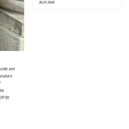
30.07.2026
wurde am
unalen
f
ie
COP30