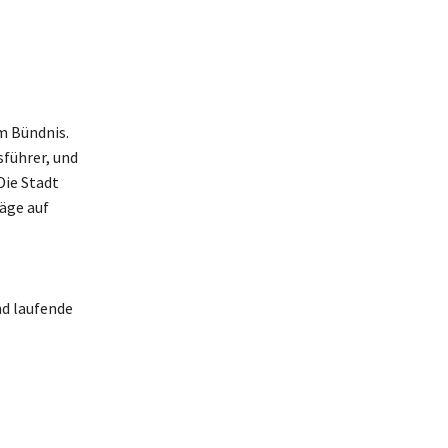
m Bündnis.
führer, und
Die Stadt
räge auf
d laufende