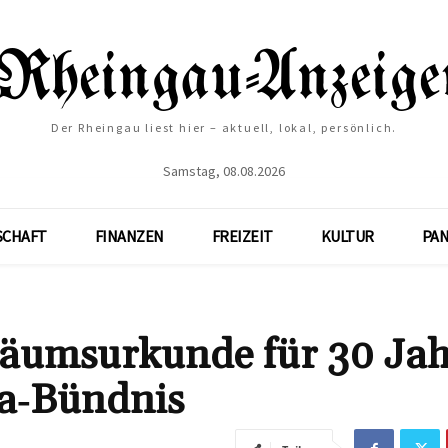
Der Rheingau liest hier – aktuell, lokal, persönlich.
Samstag, 08.08.2026
SCHAFT
FINANZEN
FREIZEIT
KULTUR
PA
läumsurkunde für 30 Jah
ma‑Bündnis