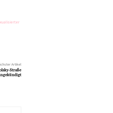
xualisierter
chster Artikel
lsky‑Straße
 angekündigt