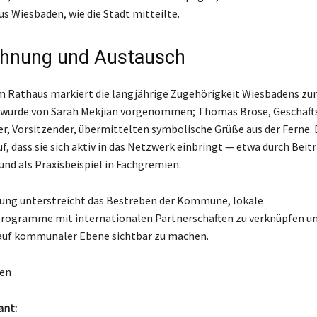
s Wiesbaden, wie die Stadt mitteilte.
chnung und Austausch
m Rathaus markiert die langjährige Zugehörigkeit Wiesbadens zu
 wurde von Sarah Mekjian vorgenommen; Thomas Brose, Geschäfts
r, Vorsitzender, übermittelten symbolische Grüße aus der Ferne. 
f, dass sie sich aktiv in das Netzwerk einbringt — etwa durch Beit
nd als Praxisbeispiel in Fachgremien.
ung unterstreicht das Bestreben der Kommune, lokale
rogramme mit internationalen Partnerschaften zu verknüpfen un
f kommunaler Ebene sichtbar zu machen.
gen
ant: