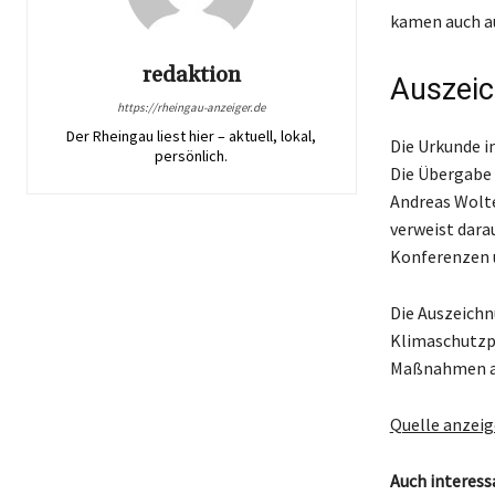
kamen auch au
redaktion
Auszei
https://rheingau-anzeiger.de
Der Rheingau liest hier – aktuell, lokal,
Die Urkunde i
persönlich.
Die Übergabe
Andreas Wolte
verweist darau
Konferenzen u
Die Auszeichn
Klimaschutzp
Maßnahmen au
Quelle anzei
Auch interess