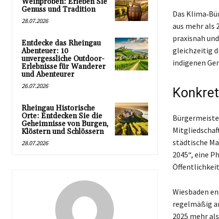
Weinproben: Erleben Sie
Genuss und Tradition
Das Klima‑Bü
28.07.2026
aus mehr als 
praxisnah und
Entdecke das Rheingau
gleichzeitig 
Abenteuer: 10
unvergessliche Outdoor-
indigenen Ge
Erlebnisse für Wanderer
und Abenteurer
26.07.2026
Konkre
Rheingau Historische
Orte: Entdecken Sie die
Bürgermeister
Geheimnisse von Burgen,
Mitgliedschaft
Klöstern und Schlössern
städtische M
28.07.2026
2045“, eine P
Öffentlichkei
Wiesbaden en
regelmäßig an
2025 mehr als