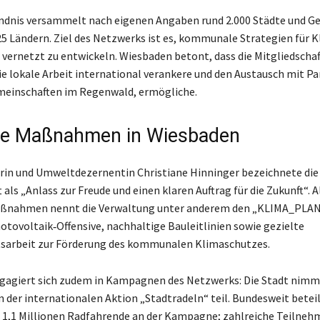
ndnis versammelt nach eigenen Angaben rund 2.000 Städte und 
25 Ländern. Ziel des Netzwerks ist es, kommunale Strategien für 
 vernetzt zu entwickeln. Wiesbaden betont, dass die Mitgliedschaf
die lokale Arbeit international verankere und den Austausch mit P
meinschaften im Regenwald, ermögliche.
te Maßnahmen in Wiesbaden
in und Umweltdezernentin Christiane Hinninger bezeichnete die
 als „Anlass zur Freude und einen klaren Auftrag für die Zukunft“. A
aßnahmen nennt die Verwaltung unter anderem den „KLIMA_PLA
hotovoltaik‑Offensive, nachhaltige Bauleitlinien sowie gezielte
tsarbeit zur Förderung des kommunalen Klimaschutzes.
gagiert sich zudem in Kampagnen des Netzwerks: Die Stadt nimm
 der internationalen Aktion „Stadtradeln“ teil. Bundesweit beteil
 1,1 Millionen Radfahrende an der Kampagne; zahlreiche Teilne