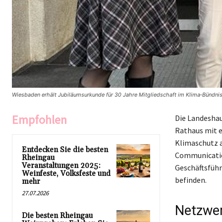
Wiesbaden erhält Jubiläumsurkunde für 30 Jahre Mitgliedschaft im Klima‑Bündnis
Empfohlen
Die Landeshau
Rathaus mit 
Klimaschutz a
Entdecken Sie die besten
Communicatio
Rheingau
Veranstaltungen 2025:
Geschäftsführ
Weinfeste, Volksfeste und
befinden.
mehr
27.07.2026
Netzwe
Die besten Rheingau