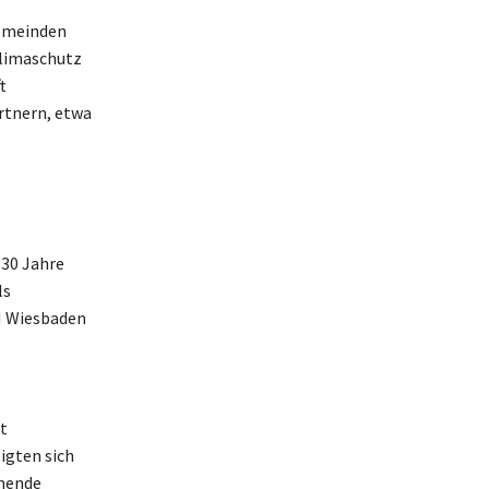
Gemeinden
Klimaschutz
t
artnern, etwa
 30 Jahre
ls
N Wiesbaden
t
igten sich
hmende