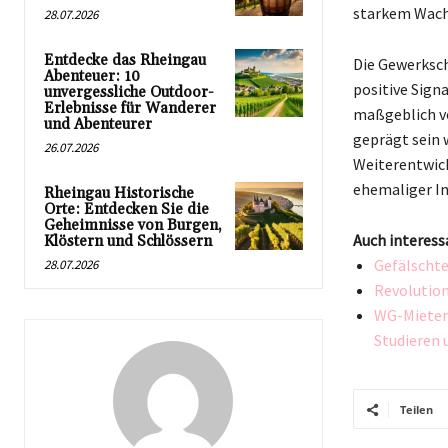
starkem Wachs
28.07.2026
Entdecke das Rheingau
Die Gewerksch
Abenteuer: 10
positive Signa
unvergessliche Outdoor-
Erlebnisse für Wanderer
maßgeblich vo
und Abenteurer
geprägt sein w
26.07.2026
Weiterentwick
ehemaliger In
Rheingau Historische
Orte: Entdecken Sie die
Geheimnisse von Burgen,
Auch interess
Klöstern und Schlössern
Gefälschte
28.07.2026
Revolution
WG-Mieten 
Studieren
Teilen