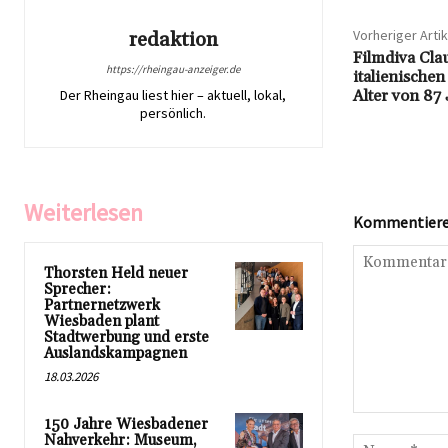
Vorheriger Artik
redaktion
Filmdiva Cla
https://rheingau-anzeiger.de
italienischen
Der Rheingau liest hier – aktuell, lokal,
Alter von 87
persönlich.
Weiterlesen
Kommentieren
Thorsten Held neuer
Sprecher:
Partnernetzwerk
Wiesbaden plant
Stadtwerbung und erste
Auslandskampagnen
18.03.2026
Kommentar:
150 Jahre Wiesbadener
Nahverkehr: Museum,