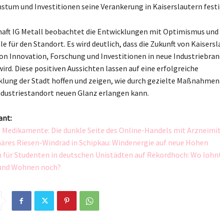
tum und Investitionen seine Verankerung in Kaiserslautern festi
aft IG Metall beobachtet die Entwicklungen mit Optimismus und 
le für den Standort. Es wird deutlich, dass die Zukunft von Kaisers
n Innovation, Forschung und Investitionen in neue Industriebra
ird. Diese positiven Aussichten lassen auf eine erfolgreiche
lung der Stadt hoffen und zeigen, wie durch gezielte Maßnahmen
dustriestandort neuen Glanz erlangen kann.
ant:
 Medikamente: Die dunkle Seite des Online-Handels mit Arzneimi
äres Riesen-Windrad in Schipkau: Windenergie auf neue Höhen
für Studenten in deutschen Unistädten auf Rekordhoch: Wo lohnt
 und Wohnen noch?