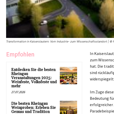
Transformation in Kaiserslautern: Vom Industrie- zum Wissenschaftsstandort | ©
Empfohlen
In Kaiserslau
zum Wissensch
hat. Die tradi
Entdecken Sie die besten
sind rückläuf
Rheingau
Veranstaltungen 2025:
widerspiegelt
Weinfeste, Volksfeste und
mehr
Im Zuge dies
27.07.2026
Bedeutung für
Die besten Rheingau
erfolgreicher
Weinproben: Erleben Sie
Paradebeispie
Genuss und Tradition