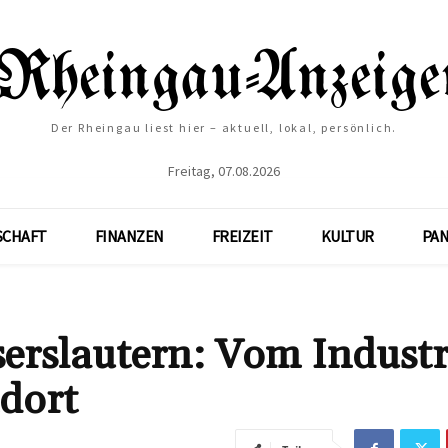
Der Rheingau liest hier – aktuell, lokal, persönlich.
Freitag, 07.08.2026
SCHAFT
FINANZEN
FREIZEIT
KULTUR
PA
erslautern: Vom Industr
dort