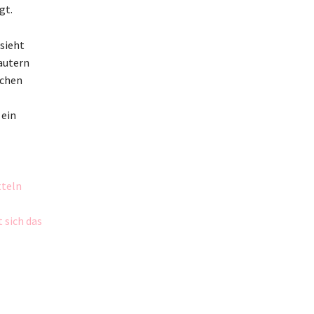
gt.
sieht
lautern
nchen
 ein
tteln
 sich das