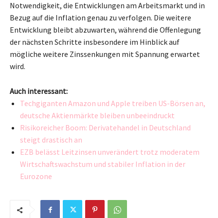
Notwendigkeit, die Entwicklungen am Arbeitsmarkt und in
Bezug auf die Inflation genau zu verfolgen. Die weitere
Entwicklung bleibt abzuwarten, während die Offenlegung
der nächsten Schritte insbesondere im Hinblick auf
mögliche weitere Zinssenkungen mit Spannung erwartet
wird.
Auch interessant:
Techgiganten Amazon und Apple treiben US-Börsen an,
deutsche Aktienmärkte bleiben unbeeindruckt
Risikoreicher Boom: Derivatehandel in Deutschland
steigt drastisch an
EZB belässt Leitzinsen unverändert trotz moderatem
Wirtschaftswachstum und stabiler Inflation in der
Eurozone