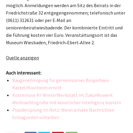
möglich. Anmeldungen werden am Sitz des Beirats in der
Friedrichstraße 32 entgegengenommen; telefonisch unter
(0611) 312631 oder per E‑Mail an
seniorenbeiratwiesbadende. Der kombinierte Eintritt und
die Führung kosten vier Euro. Veranstaltungsort ist das
Museum Wiesbaden, Friedrich‑Ebert‑Allee 2.
Quelle anzeigen
Auch interessant:
Baugenehmigung für gemeinsames Bürgerhaus
Kastel/Kostheim erteilt
Kostenlose KI-WinterWerkstatt im Zukunftswerk:
Weihnachtsgrüße mit künstlicher Intelligenz basteln
Plaudersprung im Netz: Wenn private Nachrichten
Schlagzeilen schreiben