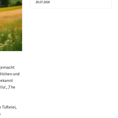
30.07.2026
 gemacht
n Höhen und
 Bekannt
la‘, ‚The
Tüftelei,
s