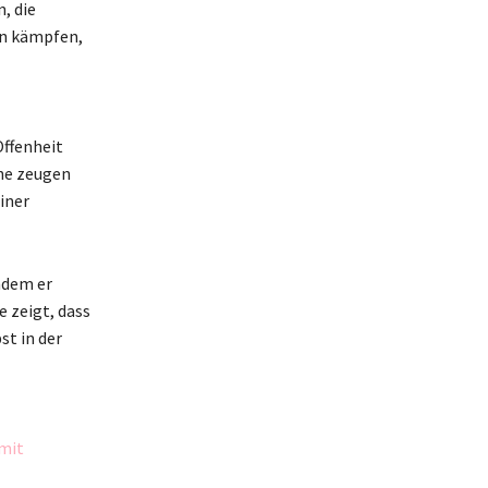
, die
en kämpfen,
ffenheit
he zeugen
iner
ndem er
e zeigt, dass
t in der
 mit