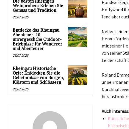
Die besten Rheingau
Handwerker, d
Weinproben: Erleben Sie
Hollywood ihm
Genuss und Tradition
fand aber auc
28.07.2026
Entdecke das Rheingau
Neben seinen 
Abenteuer: 10
Herausforderu
unvergessliche Outdoor-
Erlebnisse für Wanderer
mit seiner Ho
und Abenteurer
von seiner St
26.07.2026
Leidenschaft 
Rheingau Historische
Orte: Entdecken Sie die
Roland Emmeri
Geheimnisse von Burgen,
unbeirrbar an 
Klöstern und Schlössern
Durchhaltever
28.07.2026
herausforder
Auch interess
Künstliche
historisch