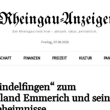
Der Rheingau liest hier – aktuell, lokal, persönlich.
Freitag, 07.08.2026
SCHAFT
FINANZEN
FREIZEIT
KULTUR
PA
Sindelfingen“ zum
oland Emmerich und sein
eheimnisse