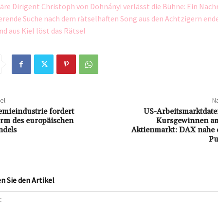
äre Dirigent Christoph von Dohnányi verlässt die Bühne: Ein Nach
ierende Suche nach dem rätselhaften Song aus den Achtzigern end
d aus Kiel löst das Rätsel
el
Nä
mieindustrie fordert
US-Arbeitsmarktdate
orm des europäischen
Kursgewinnen am
ndels
Aktienmarkt: DAX nahe 
Pu
 Sie den Artikel