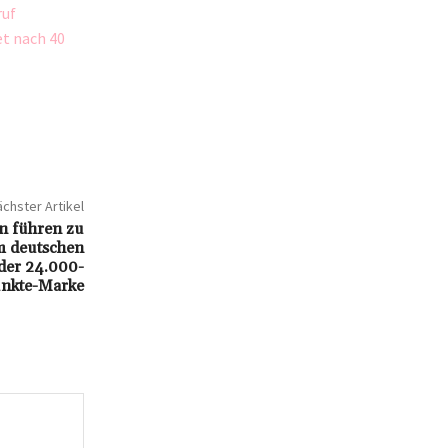
ruf
et nach 40
chster Artikel
n führen zu
 deutschen
der 24.000-
nkte-Marke