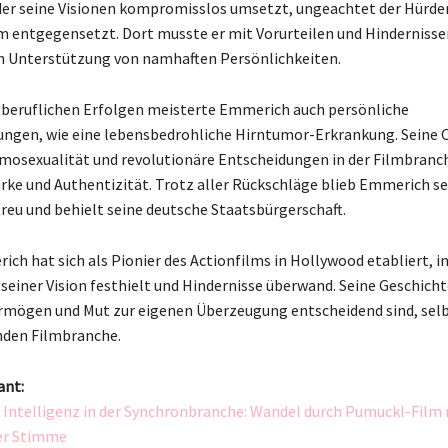
er seine Visionen kompromisslos umsetzt, ungeachtet der Hürden
 entgegensetzt. Dort musste er mit Vorurteilen und Hinderniss
h Unterstützung von namhaften Persönlichkeiten.
beruflichen Erfolgen meisterte Emmerich auch persönliche
ngen, wie eine lebensbedrohliche Hirntumor-Erkrankung. Seine O
mosexualität und revolutionäre Entscheidungen in der Filmbranc
ärke und Authentizität. Trotz aller Rückschläge blieb Emmerich se
treu und behielt seine deutsche Staatsbürgerschaft.
ch hat sich als Pionier des Actionfilms in Hollywood etabliert, i
seiner Vision festhielt und Hindernisse überwand. Seine Geschicht
mögen und Mut zur eigenen Überzeugung entscheidend sind, selbs
nden Filmbranche.
ant:
 Intelligenz in der Synchronbranche: Wandel durch Pumuckl-Film
er Stimme