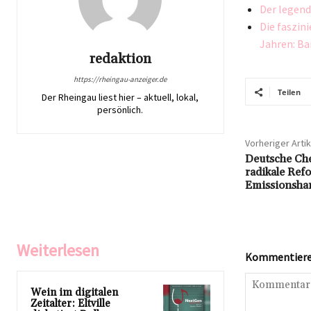
Der legend
Die faszin
Jahren: Ban
redaktion
https://rheingau-anzeiger.de
Teilen
Der Rheingau liest hier – aktuell, lokal,
persönlich.
Vorheriger Artik
Deutsche Che
radikale Ref
Emissionsha
Weiterlesen
Kommentieren
Wein im digitalen
Zeitalter: Eltville