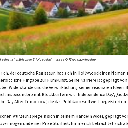
d seine schwäbischen Erfolgsgeheimnisse | © Rheingau-Anzeiger
ch, der deutsche Regisseur, hat sich in Hollywood einen Namen
nerbittliche Hingabe zur Filmkunst. Seine Karriere ist geprägt vo
 über Widerstände und die Verwirklichung seiner visionären Ideen.
h insbesondere mit Blockbustern wie ‚Independence Day‘, ‚Godzil
‚The Day After Tomorrow‘, die das Publikum weltweit begeisterten.
schen Wurzeln spiegeln sich in seinem Handeln wider, geprägt von 
vermögen und einer Prise Sturheit. Emmerich betrachtet sich al