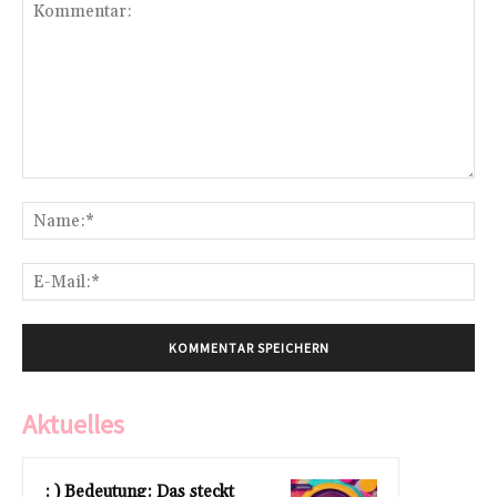
Kommentar:
Na
E-
Mai
Aktuelles
: ) Bedeutung: Das steckt