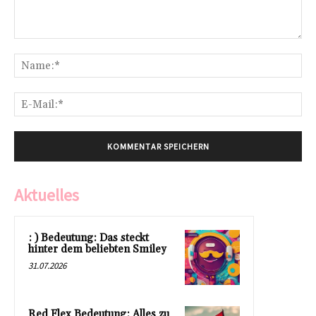
Kommentar:
Na
E-
Mai
Aktuelles
: ) Bedeutung: Das steckt
hinter dem beliebten Smiley
31.07.2026
Red Flex Bedeutung: Alles zu