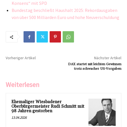
Konsens“ mit SPD
Bundestag beschließt Haushalt 2025: Rekordausgaben
von über 500 Milliarden Euro und hohe Neuverschuldung
Vorheriger Artikel
Nächster Artikel
DAX startet mit leichten Gewinnen
trotz schwacher US-Vorgaben
Weiterlesen
Ehemaliger Wiesbadener
Oberbürgermeister Rudi Schmitt mit
98 Jahren gestorben
13.04.2026