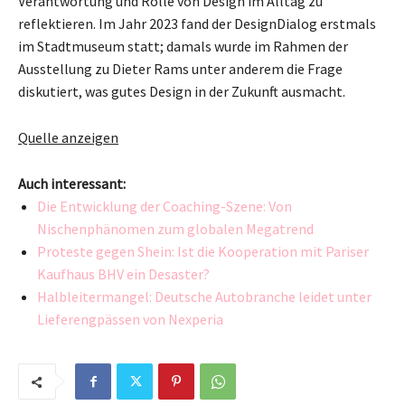
Verantwortung und Rolle von Design im Alltag zu
reflektieren. Im Jahr 2023 fand der DesignDialog erstmals
im Stadtmuseum statt; damals wurde im Rahmen der
Ausstellung zu Dieter Rams unter anderem die Frage
diskutiert, was gutes Design in der Zukunft ausmacht.
Quelle anzeigen
Auch interessant:
Die Entwicklung der Coaching-Szene: Von
Nischenphänomen zum globalen Megatrend
Proteste gegen Shein: Ist die Kooperation mit Pariser
Kaufhaus BHV ein Desaster?
Halbleitermangel: Deutsche Autobranche leidet unter
Lieferengpässen von Nexperia